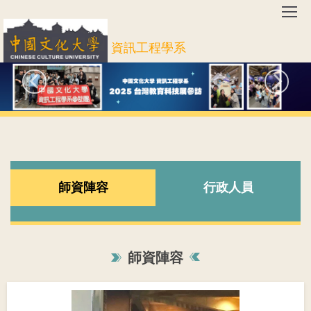
跳
到
主
資訊工程學系
要
內
容
區
師資陣容
行政人員
師資陣容